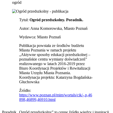
ogród
Tytuł:
Ogród przedszkolny. Poradnik.
Autor: Anna Komorowska, Miasto Poznań
Wydawca: Miasto Poznań
Publikacja powstała ze środków budżetu
Miasta Poznania w ramach projektu
„Aktywne sposoby edukacji przedszkolnej –
poznańskie centra wymiany doświadczeń”
realizowanego w latach 2016-2019 przez
Biuro Koordynacji Projektów i Rewitalizacji
Miasta Urzędu Miasta Poznania.
Koordynacja projektu: Katarzyna Bogdańska-
Głuchowska
Źródło:
https://www.poznan.pl/mim/wortals/cik/-,p,46
898,46899,46910.html
Poradnik „Ogród przedszkolny” to cenne źródło wiedzy i inspiracji