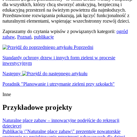
dla wszystkich, którzy chcą stworzyć atrakcyjną, bezpieczną i
edukacyjną przestrzeń na świeżym powietrzu dla najmłodszych.
Przedstawione rozwiązania pokazują, jak łączyć funkcjonalność z
naturalnymi elementami, wspierając wszechstronny rozwój dzieci.
Zapraszamy do czytania wpisów z powiązanych kategorii:
ogród
zabaw
, 
Poznań
, 
publikacje
Poprzedni
Standardy ochrony drzew i innych form zieleni w procesie
inwestycyjnym
Następny
Poradnik "Planowanie i utrzymanie zieleni przy szkołach"
Inne
Przykładowe projekty
Naturalne place zabaw – innowacyjne podejście do rekreacji
dziecięcej
Publikacja \"Naturalne place zabaw\" prezentuje nowatorskie
spojrzenie na projektowanie przestrzeni zabawowych dla dzieci.