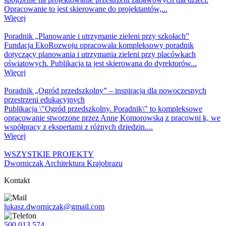
Opracowanie to jest skierowane do projektantów,...
Więcej
Poradnik „Planowanie i utrzymanie zieleni przy szkołach”
Fundacja EkoRozwoju opracowała kompleksowy poradnik
dotyczący planowania i utrzymania zieleni przy placówkach
oświatowych. Publikacja ta jest skierowana do dyrektorów...
Więcej
Poradnik „Ogród przedszkolny” – inspiracja dla nowoczesnych
przestrzeni edukacyjnych
Publikacja \"Ogród przedszkolny. Poradnik\" to kompleksowe
opracowanie stworzone przez Annę Komorowską z pracowni k, we
współpracy z ekspertami z różnych dziedzin....
Więcej
WSZYSTKIE PROJEKTY
Dworniczak Architektura Krajobrazu
Kontakt
lukasz.dworniczak@gmail.com
500 013 574