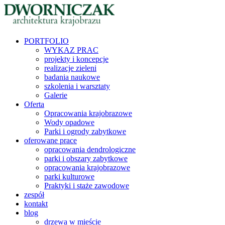
PORTFOLIO
WYKAZ PRAC
projekty i koncepcje
realizacje zieleni
badania naukowe
szkolenia i warsztaty
Galerie
Oferta
Opracowania krajobrazowe
Wody opadowe
Parki i ogrody zabytkowe
oferowane prace
opracowania dendrologiczne
parki i obszary zabytkowe
opracowania krajobrazowe
parki kulturowe
Praktyki i staże zawodowe
zespół
kontakt
blog
drzewa w mieście