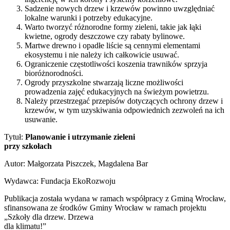
Sadzenie nowych drzew i krzewów powinno uwzględniać
lokalne warunki i potrzeby edukacyjne.
Warto tworzyć różnorodne formy zieleni, takie jak łąki
kwietne, ogrody deszczowe czy rabaty bylinowe.
Martwe drewno i opadłe liście są cennymi elementami
ekosystemu i nie należy ich całkowicie usuwać.
Ograniczenie częstotliwości koszenia trawników sprzyja
bioróżnorodności.
Ogrody przyszkolne stwarzają liczne możliwości
prowadzenia zajęć edukacyjnych na świeżym powietrzu.
Należy przestrzegać przepisów dotyczących ochrony drzew i
krzewów, w tym uzyskiwania odpowiednich zezwoleń na ich
usuwanie.
Tytuł:
Planowanie i utrzymanie zieleni
przy szkołach
Autor: Małgorzata Piszczek, Magdalena Bar
Wydawca: Fundacja EkoRozwoju
Publikacja została wydana w ramach współpracy z Gminą Wrocław,
sfinansowana ze środków Gminy Wrocław w ramach projektu
„Szkoły dla drzew. Drzewa
dla klimatu!”