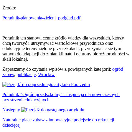
Źródło:
Poradnik-planowania-zieleni_podglad.pdf
Poradnik ten stanowi cenne źródło wiedzy dla wszystkich, którzy
chcą tworzyć i utrzymywać wartościowe przyrodniczo oraz
edukacyjnie tereny zielone przy szkołach, przyczyniając się tym
samym do adaptacji do zmian klimatu i ochrony bioróżnorodności w
skali lokalnej.
Zapraszamy do czytania wpisów z powiązanych kategorii:
ogród
zabaw
, 
publikacje
, 
Wrocław
Poprzedni
Poradnik "Ogród przedszkolny" - inspiracja dla nowoczesnych
przestrzeni edukacyjnych
Następny
Naturalne place zabaw - innowacyjne podejście do rekreacji
dziecięcej