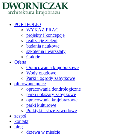
PORTFOLIO
WYKAZ PRAC
projekty i koncepcje
realizacje zieleni
badania naukowe
szkolenia i warsztaty
Galerie
Oferta
Opracowania krajobrazowe
Wody opadowe
Parki i ogrody zabytkowe
oferowane prace
opracowania dendrologiczne
parki i obszary zabytkowe
opracowania krajobrazowe
parki kulturowe
Praktyki i staże zawodowe
zespół
kontakt
blog
drzewa w mieście