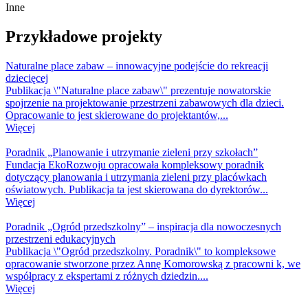
Inne
Przykładowe projekty
Naturalne place zabaw – innowacyjne podejście do rekreacji
dziecięcej
Publikacja \"Naturalne place zabaw\" prezentuje nowatorskie
spojrzenie na projektowanie przestrzeni zabawowych dla dzieci.
Opracowanie to jest skierowane do projektantów,...
Więcej
Poradnik „Planowanie i utrzymanie zieleni przy szkołach”
Fundacja EkoRozwoju opracowała kompleksowy poradnik
dotyczący planowania i utrzymania zieleni przy placówkach
oświatowych. Publikacja ta jest skierowana do dyrektorów...
Więcej
Poradnik „Ogród przedszkolny” – inspiracja dla nowoczesnych
przestrzeni edukacyjnych
Publikacja \"Ogród przedszkolny. Poradnik\" to kompleksowe
opracowanie stworzone przez Annę Komorowską z pracowni k, we
współpracy z ekspertami z różnych dziedzin....
Więcej