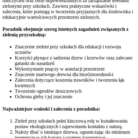
nauczycieli oraz osób odpowiedzialnych za zarządzanie terenami
zielonymi przy szkołach. Zawiera praktyczne wskazówki i
zalecenia, które pomogą w tworzeniu przyjaznych dla środowiska i
edukacyjnie wartościowych przestrzeni zielonych.
Poradnik obejmuje szereg istotnych zagadnień związanych z
zielenią przyszkolną:
Znaczenie zieleni przy szkołach dla edukacji i rozwoju
uczniów
Korzyści płynące z sadzenia drzew i krzewów oraz zalecane
gatunki do nasadzeń
Wykorzystanie pnączy w aranżacji przestrzeni
Znaczenie martwego drewna dla bioróżnorodności
Zalecenia dotyczące koszenia trawników i tworzenia łąk
kwietnych
Tworzenie ogrodów deszczowych
Ochrona gleby i jej znaczenie
Najważniejsze wnioski i zalecenia z poradnika:
Zieleń przy szkołach pełni kluczową rolę w kształtowaniu
postaw ekologicznych i zapewnianiu kontaktu z naturą.
Należy dbać o istniejące drzewa, ograniczając do minimum
ingerencję w ich korony i systemy korzeniowe.