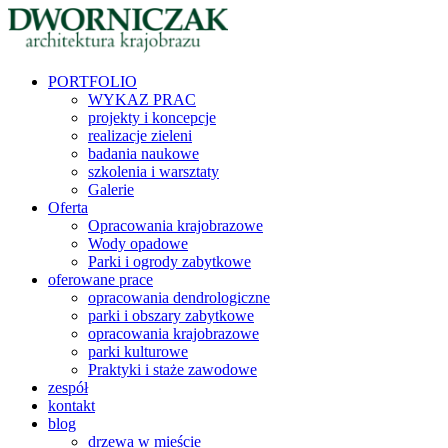
PORTFOLIO
WYKAZ PRAC
projekty i koncepcje
realizacje zieleni
badania naukowe
szkolenia i warsztaty
Galerie
Oferta
Opracowania krajobrazowe
Wody opadowe
Parki i ogrody zabytkowe
oferowane prace
opracowania dendrologiczne
parki i obszary zabytkowe
opracowania krajobrazowe
parki kulturowe
Praktyki i staże zawodowe
zespół
kontakt
blog
drzewa w mieście