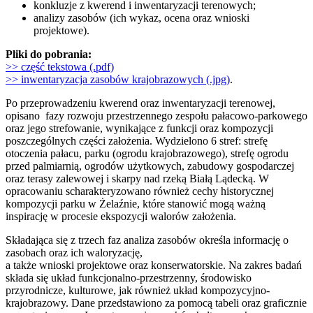
konkluzje z kwerend i inwentaryzacji terenowych;
analizy zasobów (ich wykaz, ocena oraz wnioski
projektowe).
Pliki do pobrania:
>> część tekstowa (.pdf)
>> inwentaryzacja zasobów krajobrazowych (.jpg)
.
Po przeprowadzeniu kwerend oraz inwentaryzacji terenowej,
opisano fazy rozwoju przestrzennego zespołu pałacowo-parkowego
oraz jego strefowanie, wynikające z funkcji oraz kompozycji
poszczególnych części założenia. Wydzielono 6 stref: strefę
otoczenia pałacu, parku (ogrodu krajobrazowego), strefę ogrodu
przed palmiarnią, ogrodów użytkowych, zabudowy gospodarczej
oraz terasy zalewowej i skarpy nad rzeką Białą Lądecką. W
opracowaniu scharakteryzowano również cechy historycznej
kompozycji parku w Żelaźnie, które stanowić mogą ważną
inspirację w procesie ekspozycji walorów założenia.
Składająca się z trzech faz analiza zasobów określa informację o
zasobach oraz ich waloryzację,
a także wnioski projektowe oraz konserwatorskie. Na zakres badań
składa się układ funkcjonalno-przestrzenny, środowisko
przyrodnicze, kulturowe, jak również układ kompozycyjno-
krajobrazowy. Dane przedstawiono za pomocą tabeli oraz graficznie