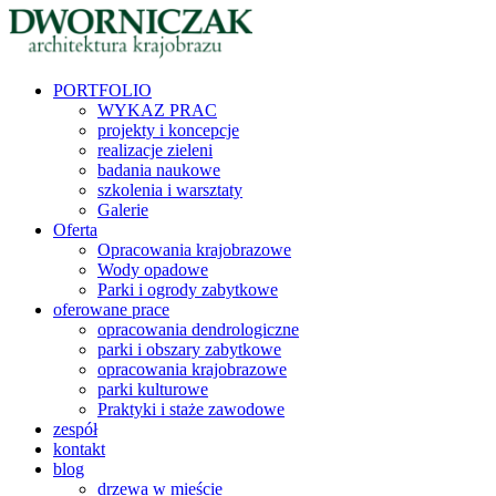
PORTFOLIO
WYKAZ PRAC
projekty i koncepcje
realizacje zieleni
badania naukowe
szkolenia i warsztaty
Galerie
Oferta
Opracowania krajobrazowe
Wody opadowe
Parki i ogrody zabytkowe
oferowane prace
opracowania dendrologiczne
parki i obszary zabytkowe
opracowania krajobrazowe
parki kulturowe
Praktyki i staże zawodowe
zespół
kontakt
blog
drzewa w mieście