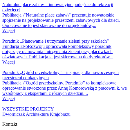
Naturalne place zabaw – innowacyjne podejście do rekreacji
dziecięcej
Publikacja \"Naturalne place zabaw\" prezentuje nowatorskie
spojrzenie na projektowanie przestrzeni zabawowych dla dzieci.
Opracowanie to jest skierowane do projektantów,...
Więcej
Poradnik „Planowanie i utrzymanie zieleni przy szkołach”
Fundacja EkoRozwoju opracowała kompleksowy poradnik
dotyczący planowania i utrzymania zieleni przy placówkach
oświatowych. Publikacja ta jest skierowana do dyrektorów...
Więcej
Poradnik „Ogród przedszkolny” – inspiracja dla nowoczesnych
przestrzeni edukacyjnych
Publikacja \"Ogród przedszkolny. Poradnik\" to kompleksowe
opracowanie stworzone przez Annę Komorowską z pracowni k, we
współpracy z ekspertami z różnych dziedzin....
Więcej
WSZYSTKIE PROJEKTY
Dworniczak Architektura Krajobrazu
Kontakt