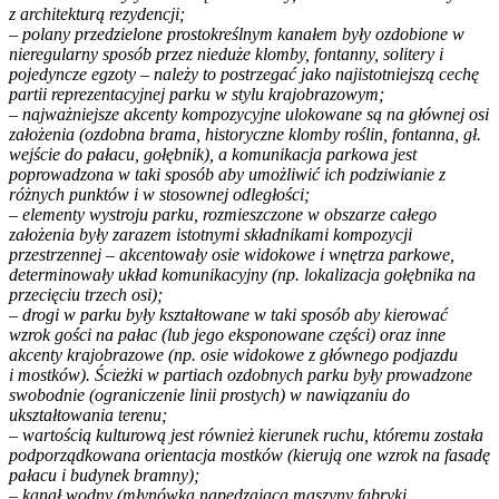
z architekturą rezydencji;
– polany przedzielone prostokreślnym kanałem były ozdobione w
nieregularny sposób przez nieduże klomby, fontanny, solitery i
pojedyncze egzoty – należy to postrzegać jako najistotniejszą cechę
partii reprezentacyjnej parku w stylu krajobrazowym;
– najważniejsze akcenty kompozycyjne ulokowane są na głównej osi
założenia (ozdobna brama, historyczne klomby roślin, fontanna, gł.
wejście do pałacu, gołębnik), a komunikacja parkowa jest
poprowadzona w taki sposób aby umożliwić ich podziwianie z
różnych punktów i w stosownej odległości;
– elementy wystroju parku, rozmieszczone w obszarze całego
założenia były zarazem istotnymi składnikami kompozycji
przestrzennej – akcentowały osie widokowe i wnętrza parkowe,
determinowały układ komunikacyjny (np. lokalizacja gołębnika na
przecięciu trzech osi);
– drogi w parku były kształtowane w taki sposób aby kierować
wzrok gości na pałac (lub jego eksponowane części) oraz inne
akcenty krajobrazowe (np. osie widokowe z głównego podjazdu
i mostków). Ścieżki w partiach ozdobnych parku były prowadzone
swobodnie (ograniczenie linii prostych) w nawiązaniu do
ukształtowania terenu;
– wartością kulturową jest również kierunek ruchu, któremu została
podporządkowana orientacja mostków (kierują one wzrok na fasadę
pałacu i budynek bramny);
– kanał wodny (młynówka napędzająca maszyny fabryki