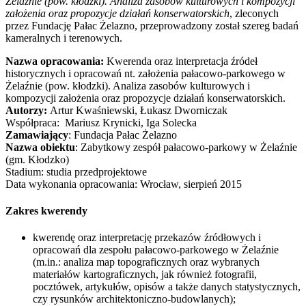
Żelaźnie (pow. kłodzki). Analiza zasobów kulturowych i kompozycji
założenia oraz propozycje działań konserwatorskich
, zleconych
przez Fundację Pałac Żelazno, przeprowadzony został szereg badań
kameralnych i terenowych.
Nazwa opracowania:
Kwerenda oraz interpretacja źródeł
historycznych i opracowań nt. założenia pałacowo-parkowego w
Żelaźnie (pow. kłodzki). Analiza zasobów kulturowych i
kompozycji założenia oraz propozycje działań konserwatorskich.
Autorzy:
Artur Kwaśniewski, Łukasz Dworniczak
Współpraca: Mariusz Krynicki, Iga Solecka
Zamawiający
: Fundacja Pałac Żelazno
Nazwa obiektu
: Zabytkowy zespół pałacowo-parkowy w Żelaźnie
(gm. Kłodzko)
Stadium: studia przedprojektowe
Data wykonania opracowania: Wrocław, sierpień 2015
Zakres kwerendy
kwerendę oraz interpretację przekazów źródłowych i
opracowań dla zespołu pałacowo-parkowego w Żelaźnie
(m.in.: analiza map topograficznych oraz wybranych
materiałów kartograficznych, jak również fotografii,
pocztówek, artykułów, opisów a także danych statystycznych,
czy rysunków architektoniczno-budowlanych);