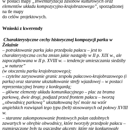
w postaci mapy
„Inwentaryzacja zasobów kulturowych oraz
elementów układu kompozycyjno-krajobrazowego”,
sporządzonej
na tle mapy
do celów projektowych.
Wnioski z kwerendy
Charakterystyczne cechy historycznej kompozycji parku w
Żelaźnie
– potraktowanie parku jako przedpola pałacu – jest to
charakterystyczna cecha zmian jakie nastąpiły w II p. XIX w., ale
zapoczątkowana w II p. XVIII w. – tendencje umieszczania siedziby
„w naturze”
(w otoczeniu parku krajobrazowego);
– czytelne zarysowanie granic zespołu pałacowo-krajobrazowego (i
parku) oraz staranne ukształtowanie strefy wjazdowej – w postaci
reprezentacyjnej bramy z kordegardą;
– główne elementy układu komunikacyjnego – plac za brama
parkową, dwie drogi, podjazd przed frontem pałacu – tworzą
„obwodnicę parkową” ukształtowaną być może na wzór
angielskich rozwiązań tego typu (belt) stosowanych od połowy XVIII
w.
– staranne zakomponowanie frontowych polan ozdobnych
zawartych w obrębie obwodnicy, które tworzyły przedpole pałacu –
rozmieszczone były tu oszczędne akcenty, które nie konkurowały