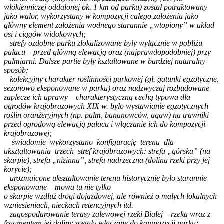
włókienniczej oddalonej ok. 1 km od parku) został potraktowany
jako walor, wykorzystany w kompozycji całego założenia jako
główny element założenia wodnego starannie „wtopiony” w układ
osi i ciągów widokowych;
– strefy ozdobne parku zlokalizowane były wyłącznie w pobliżu
pałacu – przed główną elewacją oraz (najprawdopodobniej) przy
palmiarni. Dalsze partie były kształtowane w bardziej naturalny
sposób;
– kolekcyjny charakter roślinności parkowej (gł. gatunki egzotyczne,
sezonowo eksponowane w parku) oraz nadzwyczaj rozbudowane
zaplecze ich uprawy – charakterystyczną cechą typowa dla
ogrodów krajobrazowych XIX w. było wystawianie egzotycznych
roślin oranżeryjnych (np. palm, bananowców, agaw) na trawniki
przed ogrodową elewacją pałacu i włączanie ich do kompozycji
krajobrazowej;
– świadomie wykorzystano konfigurację terenu dla
ukształtowania trzech stref krajobrazowych: strefa „górska” (na
skarpie), strefa „nizinna”, strefa nadrzeczna (dolina rzeki przy jej
korycie);
– urozmaicone ukształtowanie terenu historycznie było starannie
eksponowane – mowa tu nie tylko
o skarpie wzdłuż drogi dojazdowej, ale również o małych lokalnych
wzniesieniach, nieckach retencyjnych itd.
– zagospodarowanie terasy zalewowej rzeki Białej – rzeka wraz z
fragmentem jej doliny zostały włączone do kompozycji parku;