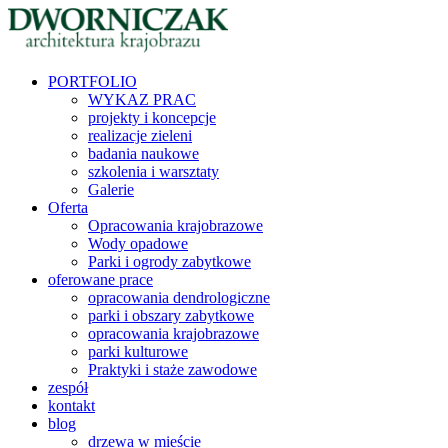
PORTFOLIO
WYKAZ PRAC
projekty i koncepcje
realizacje zieleni
badania naukowe
szkolenia i warsztaty
Galerie
Oferta
Opracowania krajobrazowe
Wody opadowe
Parki i ogrody zabytkowe
oferowane prace
opracowania dendrologiczne
parki i obszary zabytkowe
opracowania krajobrazowe
parki kulturowe
Praktyki i staże zawodowe
zespół
kontakt
blog
drzewa w mieście