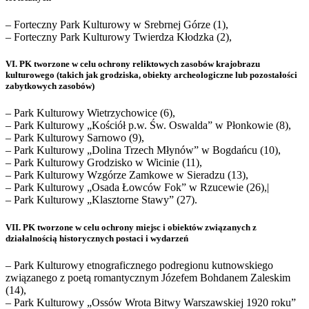
– Forteczny Park Kulturowy w Srebrnej Górze (1),
– Forteczny Park Kulturowy Twierdza Kłodzka (2),
VI. PK tworzone w celu ochrony reliktowych zasobów krajobrazu
kulturowego
(takich jak grodziska, obiekty archeologiczne lub pozostałości
zabytkowych zasobów)
– Park Kulturowy Wietrzychowice (6),
– Park Kulturowy „Kościół p.w. Św. Oswalda” w Płonkowie (8),
– Park Kulturowy Sarnowo (9),
– Park Kulturowy „Dolina Trzech Młynów” w Bogdańcu (10),
– Park Kulturowy Grodzisko w Wicinie (11),
– Park Kulturowy Wzgórze Zamkowe w Sieradzu (13),
– Park Kulturowy „Osada Łowców Fok” w Rzucewie (26),|
– Park Kulturowy „Klasztorne Stawy” (27).
VII. PK
tworzone w celu ochrony miejsc i obiektów związanych z
działalnością historycznych postaci i wydarzeń
– Park Kulturowy etnograficznego podregionu kutnowskiego
związanego z poetą romantycznym Józefem Bohdanem Zaleskim
(14),
– Park Kulturowy „Ossów Wrota Bitwy Warszawskiej 1920 roku”