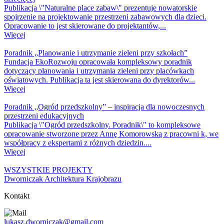
Publikacja \"Naturalne place zabaw\" prezentuje nowatorskie
spojrzenie na projektowanie przestrzeni zabawowych dla dzieci.
Opracowanie to jest skierowane do projektantów,...
Więcej
Poradnik „Planowanie i utrzymanie zieleni przy szkołach”
Fundacja EkoRozwoju opracowała kompleksowy poradnik
dotyczący planowania i utrzymania zieleni przy placówkach
oświatowych. Publikacja ta jest skierowana do dyrektorów...
Więcej
Poradnik „Ogród przedszkolny” – inspiracja dla nowoczesnych
przestrzeni edukacyjnych
Publikacja \"Ogród przedszkolny. Poradnik\" to kompleksowe
opracowanie stworzone przez Annę Komorowską z pracowni k, we
współpracy z ekspertami z różnych dziedzin....
Więcej
WSZYSTKIE PROJEKTY
Dworniczak Architektura Krajobrazu
Kontakt
lukasz.dworniczak@gmail.com