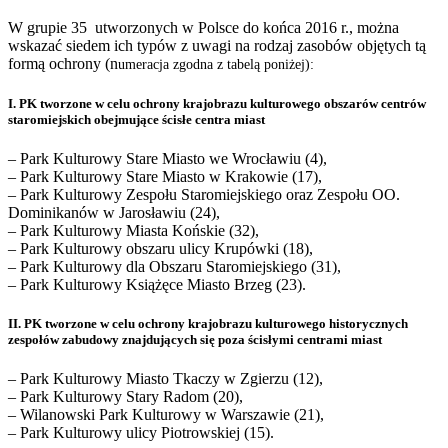
W grupie 35 utworzonych w Polsce do końca 2016 r., można
wskazać siedem ich typów z uwagi na rodzaj zasobów objętych tą
formą ochrony (n
umeracja zgodna z tabelą poniżej):
I. PK tworzone w celu ochrony krajobrazu kulturowego obszarów centrów
staromiejskich
obejmujące ścisłe centra miast
– Park Kulturowy Stare Miasto we Wrocławiu (4),
– Park Kulturowy Stare Miasto w Krakowie (17),
– Park Kulturowy Zespołu Staromiejskiego oraz Zespołu OO.
Dominikanów w Jarosławiu (24),
– Park Kulturowy Miasta Końskie (32),
– Park Kulturowy obszaru ulicy Krupówki (18),
– Park Kulturowy dla Obszaru Staromiejskiego (31),
– Park Kulturowy Książęce Miasto Brzeg (23).
II. PK tworzone w celu ochrony krajobrazu kulturowego historycznych
zespołów zabudowy
znajdujących się poza ścisłymi centrami miast
– Park Kulturowy Miasto Tkaczy w Zgierzu (12),
– Park Kulturowy Stary Radom (20),
– Wilanowski Park Kulturowy w Warszawie (21),
– Park Kulturowy ulicy Piotrowskiej (15).